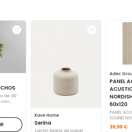
Adec Gro
PANEL A
ECHOS
ACUSTI
s de 40
NORDISH 
, con
60x120
ro de 18
PANEL ACU
Kave Home
SOUND NOR
Serina
60 x 120 C
IR
39,99 €
Jarrón Serina de papel