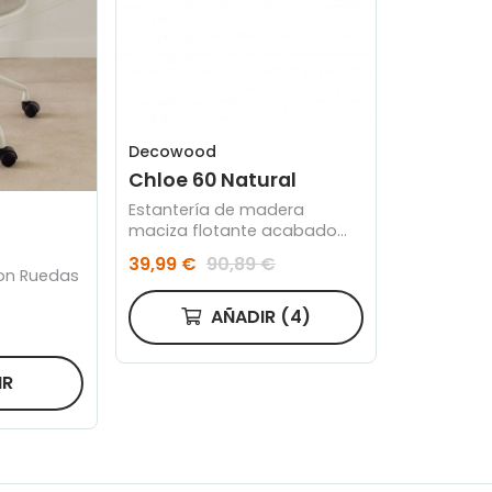
Decowood
Chloe 60 Natural
Estantería de madera
maciza flotante acabado
natural 60cm
39,99 €
90,89 €
 con Ruedas
AÑADIR
(4)
IR