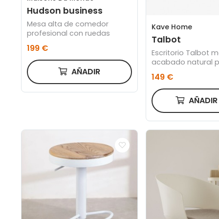
Hudson business
Mesa alta de comedor
Kave Home
profesional con ruedas
Talbot
199 €
Escritorio Talbot 
acabado natural 
AÑADIR
acero acabado bla
149 €
60 cm
AÑADI