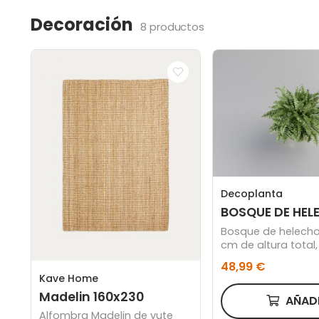
Decoración
8 productos
Decoplanta
BOSQUE DE HEL
Bosque de helecho
cm de altura total
cuenco acabado o
48,99 €
cm.
Kave Home
Madelin 160x230
AÑAD
Alfombra Madelin de yute