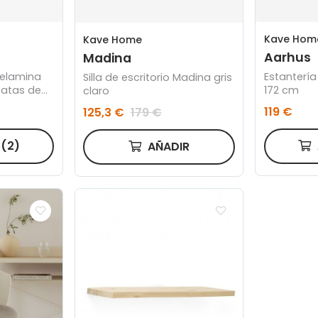
Kave Hom
Kave Home
Aarhus
Madina
melamina
Estantería
Silla de escritorio Madina gris
patas de
172 cm
claro
nco 120 x
119 €
125,3 €
179 €
R
(2)
AÑADIR