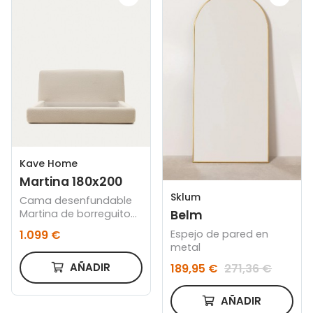
Kave Home
Martina 180x200
Sklum
Cama desenfundable
Martina de borreguito
Belm
crudo para colchón de
1.099 €
Espejo de pared en
180 x 200 cm
metal
AÑADIR
189,95 €
271,36 €
AÑADIR