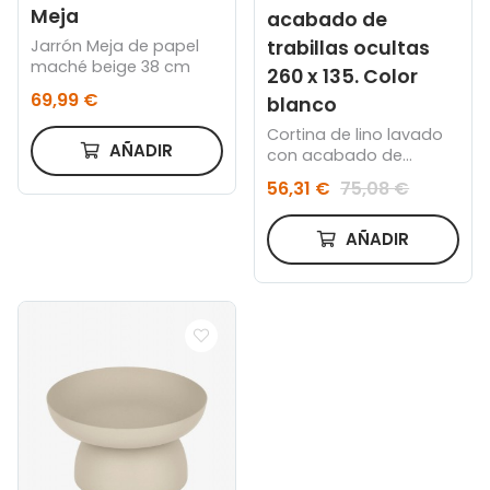
Meja
acabado de
trabillas ocultas
Jarrón Meja de papel
maché beige 38 cm
260 x 135. Color
69,99 €
blanco
Cortina de lino lavado
AÑADIR
con acabado de
trabillas ocultas 260 x
56,31 €
75,08 €
135. Color blanco
AÑADIR