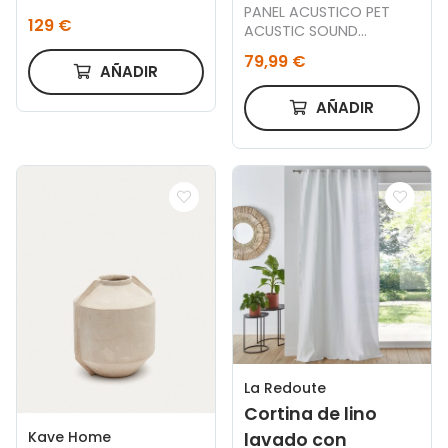
PANEL ACUSTICO PET
129 €
ACUSTIC SOUND
NORDISH / FIELTRO GRIS
79,99 €
60 x 240 CM.
AÑADIR
AÑADIR
La Redoute
Cortina de lino
Kave Home
lavado con