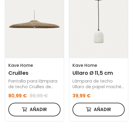
Kave Home
Kave Home
Cruilles
Ullaro Ø 11,5 cm
Pantalla para lámpara
Lámpara de techo
de techo Cruilles de
Ullaro de papel maché
fibras naturales con
blanco Ø 11,5 cm
80,99 €
89,99 €
39,99 €
acabado natural Ø 100
cm
AÑADIR
AÑADIR