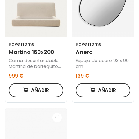
Kave Home
Kave Home
Martina 160x200
Anera
Cama desenfundable
Espejo de acero 93 x 90
Martina de borreguito
cm
crudo para colchón de
999 €
139 €
160 x 200 cm
AÑADIR
AÑADIR