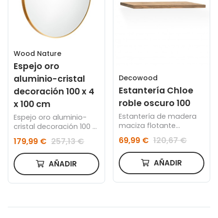
Wood Nature
Espejo oro
Decowood
aluminio-cristal
Estantería Chloe
decoración 100 x 4
roble oscuro 100
x 100 cm
Estantería de madera
Espejo oro aluminio-
maciza flotante
cristal decoración 100 x
acabado roble oscuro
4 x 100 cm
69,99 €
120,67 €
179,99 €
257,13 €
100cm
AÑADIR
AÑADIR