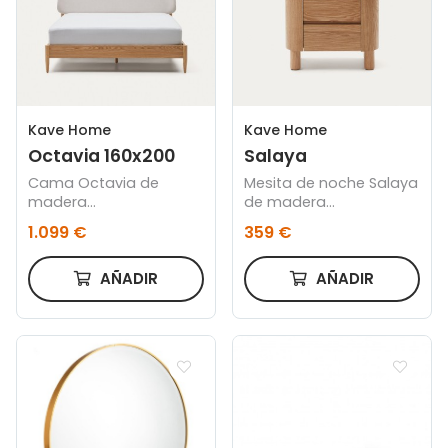
Kave Home
Kave Home
Octavia 160x200
Salaya
Cama Octavia de
Mesita de noche Salaya
madera
de madera
contrachapada de
contrachapada de
1.099 €
359 €
fresno y cabecero
fresno FSC Mix Credit 55
tapizado blanco 160 x
x 50 cm
200 cm
AÑADIR
AÑADIR