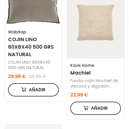
Wabitap
COJIN LINO
60X8X40 500 GRS
NATURAL
COJIN LINO 60X8X40
Kave Home
500 GRS NATURAL
Machiel
29,99 €
38,95 €
Funda cojín Machiel de
viscosa y algodón
AÑADIR
natural y blanco 50 x
22,99 €
50 cm
AÑADIR