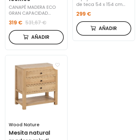
de teca 54 x 154 cm
CANAPÉ MADERA ECO
FSC 100%
GRAN CAPACIDAD
299 €
(150x190)
319 €
531,67 €
AÑADIR
AÑADIR
Wood Nature
Mesita natural