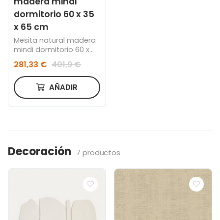
madera mindi
dormitorio 60 x 35
x 65 cm
Mesita natural madera
mindi dormitorio 60 x
35 x 65 cm
281,33 €
401,9 €
AÑADIR
Decoración
7 productos