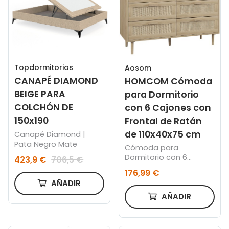
Topdormitorios
Aosom
CANAPÉ DIAMOND
HOMCOM Cómoda
BEIGE PARA
para Dormitorio
COLCHÓN DE
con 6 Cajones con
150x190
Frontal de Ratán
de 110x40x75 cm
Canapé Diamond |
Pata Negro Mate
Cómoda para
Dormitorio con 6
423,9 €
706,5 €
Cajones con Frontal de
176,99 €
Ratán Patas de Madera
AÑADIR
Cajonera Estilo
Bohemio 110x40x75 cm
AÑADIR
Roble