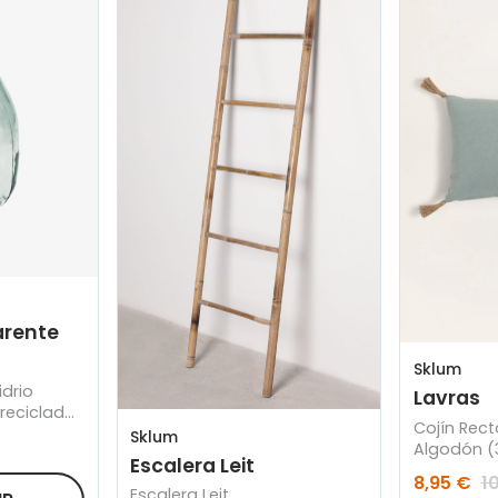
arente
Sklum
idrio
Lavras
reciclado
Cojín Rect
Sklum
Algodón (
Escalera Leit
8,95 €
1
Escalera Leit