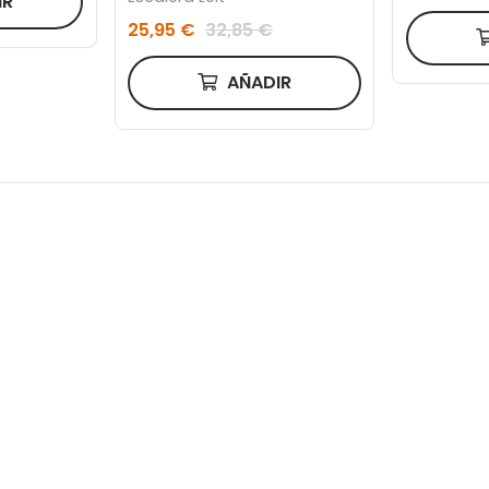
IR
25,95 €
32,85 €
AÑADIR