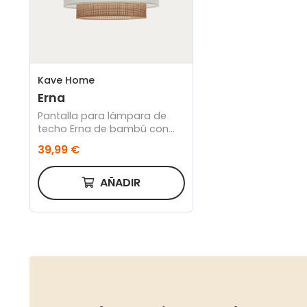
Kave Home
Erna
Pantalla para lámpara de
techo Erna de bambú con
acabado natural y blanco Ø
39,99 €
40 cm
AÑADIR