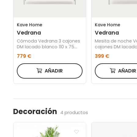
Kave Home
Kave Home
Vedrana
Vedrana
Cómoda Vedrana 3 cajones
Mesita de noche V
DM lacado blanco 110 x 75
cajones DM lacad
cm
60 x 55 cm
779 €
399 €
AÑADIR
AÑADI
Decoración
4 productos