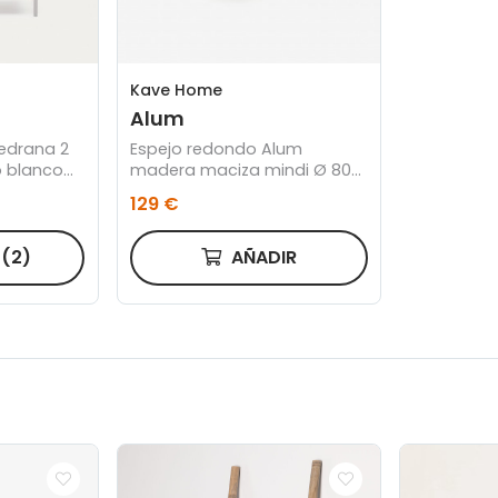
Kave Home
Alum
edrana 2
Espejo redondo Alum
o blanco
madera maciza mindi Ø 80
cm
129 €
R
(2)
AÑADIR