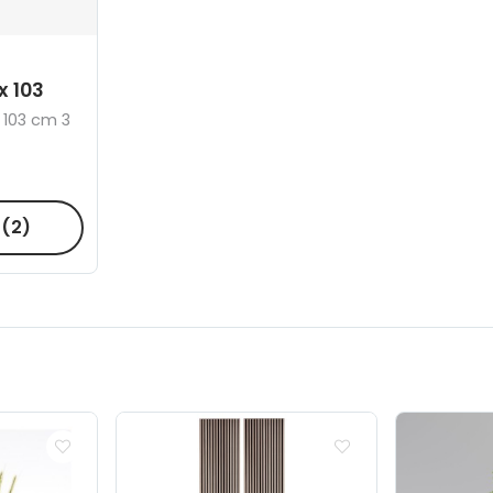
x 103
 103 cm 3
R
(2)