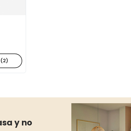
R
(2)
asa y no