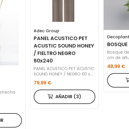
Adec Group
Decoplan
PANEL ACUSTICO PET
BOSQUE 
ACUSTIC SOUND HONEY
Bosque de
/ FIELTRO NEGRO
cm de altu
60x240
cuenco ac
48,99 €
PANEL ACUSTICO PET ACUSTIC
cm.
SOUND HONEY / NEGRO 60 x
240 CM.
79,99 €
strecha
AÑADIR
(3)
IR