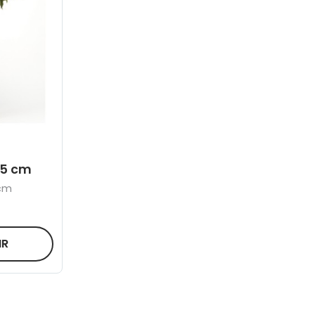
55 cm
 cm
IR