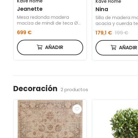
Kave Home
Kave Home
Jeanette
Nina
Mesa redonda madera
Silla de madera m
maciza de mindi de teca Ø
acacia y cuerda t
120 cm
699 €
179,1 €
199 €
AÑADIR
AÑADI
Decoración
2 productos