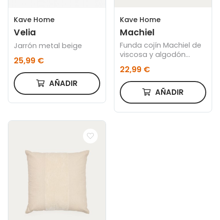
Kave Home
Kave Home
Machiel
Velia
Funda cojín Machiel de
Jarrón metal beige
viscosa y algodón
25,99 €
natural y blanco 50 x
22,99 €
50 cm
AÑADIR
AÑADIR