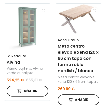
Adec Group
Mesa centro
elevable xena 120 x
La Redoute
66 cm tapa con
Alvina
forma roble
Vitrina vajillero, Alvina
nordish / blanco
verde eucalipto
Mesa centro elevable
524,25 €
655,31 €
xena 120 x 66 cm tapa
con forma roble
269,99 €
nordish / blanco
AÑADIR
AÑADIR