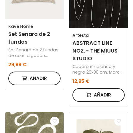
Kave Home
Set Senara de 2
Artesta
fundas
ABSTRACT LINE
Set Senara de 2 fundas
NO2. - THE MIUUS
de cojín algodón
STUDIO
estructura beige 50 x
29,99 €
Cuadro en blanco y
50 cm
negro 20x30 cm, Marco
color roble
AÑADIR
12,95 €
AÑADIR