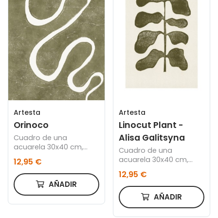
Artesta
Artesta
Orinoco
Linocut Plant -
Alisa Galitsyna
Cuadro de una
acuarela 30x40 cm,
Cuadro de una
Marco color roble
acuarela 30x40 cm,
12,95 €
Marco color roble
12,95 €
AÑADIR
AÑADIR