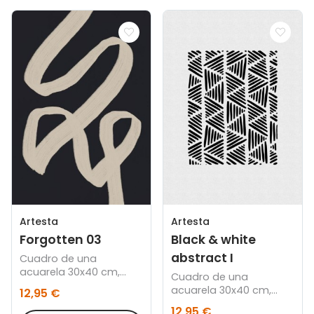
Artesta
Artesta
Forgotten 03
Black & white
abstract I
Cuadro de una
acuarela 30x40 cm,
Cuadro de una
Marco color roble
acuarela 30x40 cm,
12,95 €
Marco color roble
12,95 €