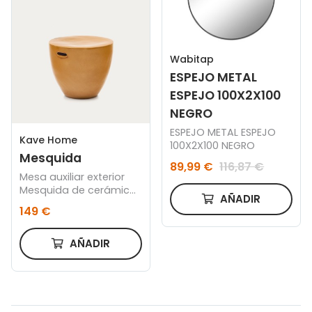
Wabitap
ESPEJO METAL
ESPEJO 100X2X100
NEGRO
ESPEJO METAL ESPEJO
Kave Home
100X2X100 NEGRO
Mesquida
89,99 €
116,87 €
Mesa auxiliar exterior
Mesquida de cerámica
AÑADIR
con acabado mostaza
149 €
glaseado Ø 45 cm
AÑADIR