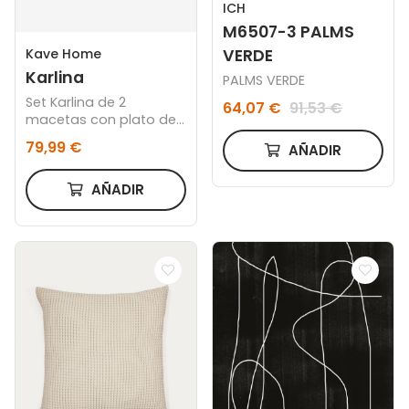
ICH
M6507-3 PALMS
VERDE
Kave Home
Karlina
PALMS VERDE
Set Karlina de 2
64,07 €
91,53 €
macetas con plato de
terracota Ø 24 cm
79,99 €
AÑADIR
AÑADIR