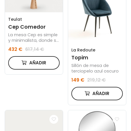
hace único.
hace único.
Teulat
Cep Comedor
La mesa Cep es simple
y minimalista, donde se
ha buscado sacar el
432 €
617,14 €
La Redoute
máximo rendimiento al
proceso de
Topim
construcción de las
AÑADIR
Sillón de mesa de
piezas: el curvado de
terciopelo azul oscuro
madera.
149 €
219,12 €
AÑADIR