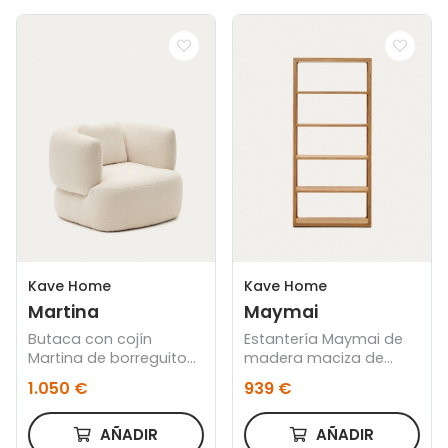
Kave Home
Kave Home
Martina
Maymai
Butaca con cojín
Estantería Maymai de
Martina de borreguito
madera maciza de
crudo
roble 90 x 193 cm
1.050 €
939 €
AÑADIR
AÑADIR