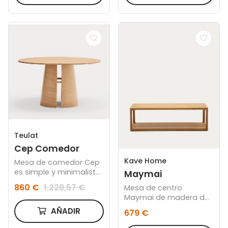
Teulat
Cep Comedor
Kave Home
Mesa de comedor Cep
es simple y minimalista,
Maymai
donde se ha buscado
860 €
1.228,57 €
Mesa de centro
sacar el máximo
Maymai de madera de
rendimiento al proceso
roble 140 x 70 cm
de construcción de las
AÑADIR
679 €
piezas: el curvado de