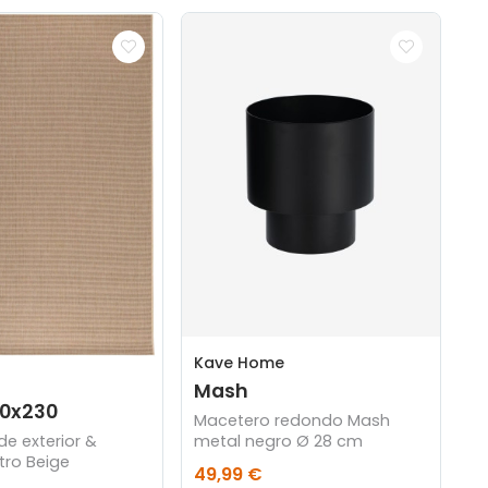
Kave Home
Mash
60x230
Macetero redondo Mash
metal negro Ø 28 cm
e exterior &
etro Beige
49,99 €