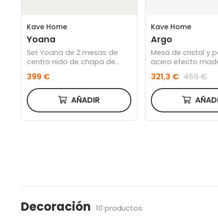
Kave Home
Kave Home
Yoana
Argo
Set Yoana de 2 mesas de
Mesa de cristal y 
centro nido de chapa de
acero efecto made
roble y estructura de metal
90 cm
399 €
321,3 €
459 €
blanco
AÑADIR
AÑAD
Decoración
10 productos