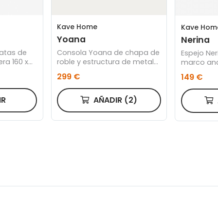
Kave Home
Kave Hom
Yoana
Nerina
patas de
Consola Yoana de chapa de
Espejo Ner
ra 160 x
roble y estructura de metal
marco an
pintado negro 120 x 80 cm
natural
299 €
149 €
IR
AÑADIR
(2)