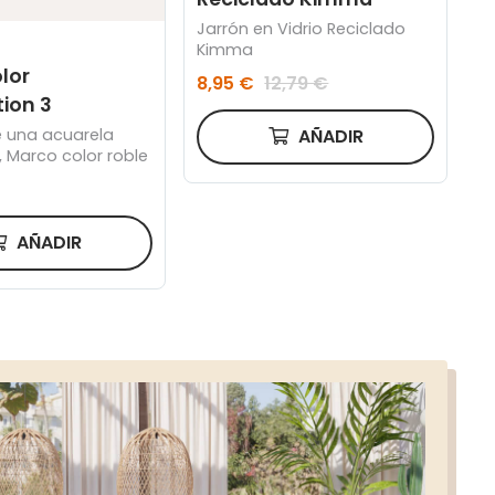
Jarrón en Vidrio Reciclado
Kimma
lor
8,95 €
12,79 €
ion 3
AÑADIR
 una acuarela
 Marco color roble
AÑADIR