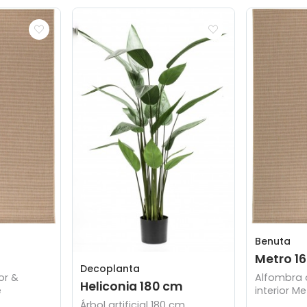
Benuta
Metro 1
Decoplanta
or &
Alfombra d
Heliconia 180 cm
e
interior M
Árbol artificial 180 cm