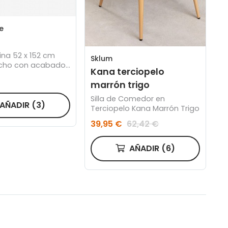
e
ina 52 x 152 cm
Sklum
cho con acabado
Kana terciopelo
marrón trigo
Silla de Comedor en
AÑADIR
(3)
Terciopelo Kana Marrón Trigo
39,95 €
62,42 €
AÑADIR
(6)