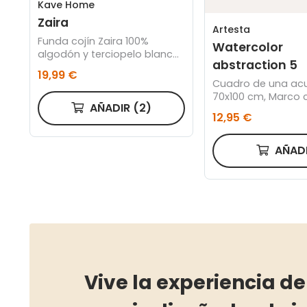
Kave Home
Zaira
Artesta
Funda cojín Zaira 100%
Watercolor
algodón y terciopelo blanco
abstraction 5
45 x 45 cm
19,99 €
Cuadro de una ac
70x100 cm, Marco c
AÑADIR
(2)
12,95 €
AÑAD
Vive la experiencia de