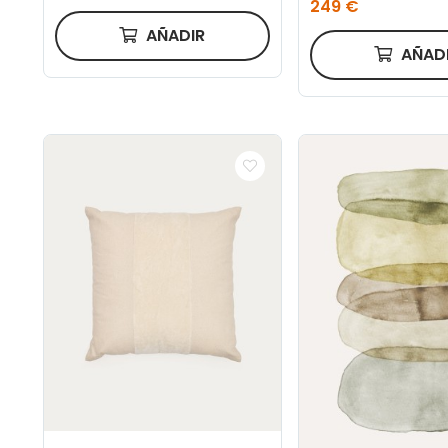
249 €
AÑADIR
AÑAD