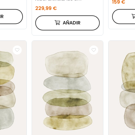
159 €
229,99 €
IR
AÑADIR