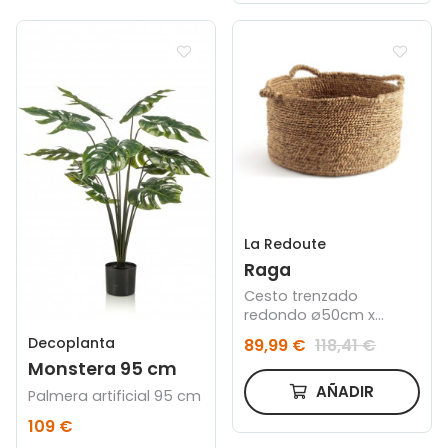
La Redoute
Raga
Cesto trenzado
redondo ø50cm x
37cm
Decoplanta
89,99 €
118,41 €
Monstera 95 cm
AÑADIR
Palmera artificial 95 cm
109 €