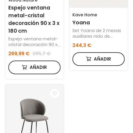
Wood Nature
Espejo ventana
Kave Home
metal-cristal
Yoana
decoración 90 x 3 x
180 cm
Set Yoana de 2 mesas
auxiliares nido de
Espejo ventana metal-
chapa de roble y metal
cristal decoración 90 x
244,3 €
blanco Ø 80 cm/Ø 50
3 x 180 cm
cm
269,99 €
385,7 €
AÑADIR
AÑADIR