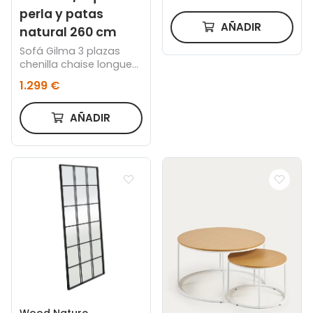
perla y patas
AÑADIR
natural 260 cm
Sofá Gilma 3 plazas
chenilla chaise longue
derecho/izquierdo perla
1.299 €
y patas natural 260 cm
AÑADIR