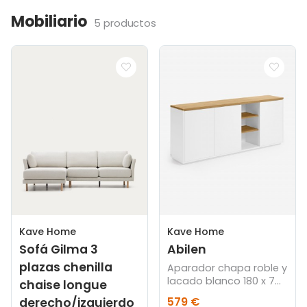
Mobiliario
5 productos
Kave Home
Kave Home
Sofá Gilma 3
Abilen
plazas chenilla
Aparador chapa roble y
lacado blanco 180 x 75
chaise longue
cm FSC 100%
579 €
derecho/izquierdo