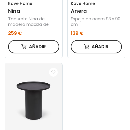
Kave Home
Kave Home
Nina
Anera
Taburete Nina de
Espejo de acero 93 x 90
madera maciza de
cm
acacia y cuerda beige
259 €
139 €
altura 62 cm
AÑADIR
AÑADIR