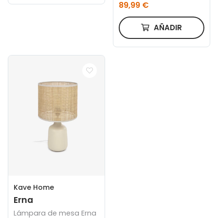
89,99 €
44 cm
AÑADIR
Kave Home
Erna
Lámpara de mesa Erna