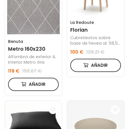
La Redoute
Florian
Cubretiestos sobre
Benuta
base de hevea al. 58,5
Metro 160x230
cm
100 €
128,21 €
Alfombra de exterior &
interior Metro Gris
AÑADIR
119 €
158,67 €
AÑADIR