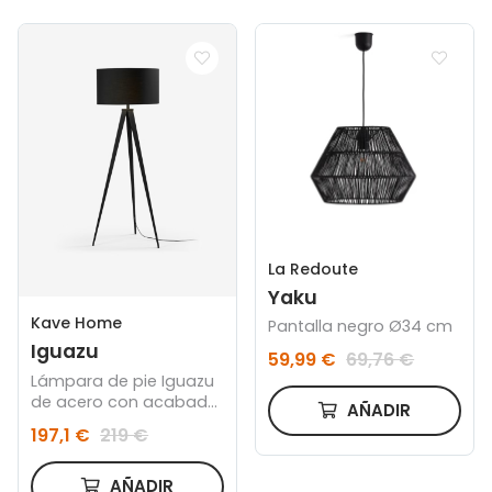
La Redoute
Yaku
Kave Home
Pantalla negro Ø34 cm
Iguazu
59,99 €
69,76 €
Lámpara de pie Iguazu
de acero con acabado
AÑADIR
negro
197,1 €
219 €
AÑADIR